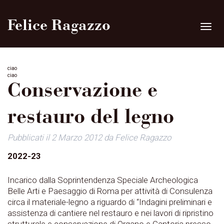
Felice Ragazzo
Toggle
navigat
ciao
ciao
Conservazione e
restauro del legno
Pubblicati il
2 Marzo 2012
da
Felice Ragazzo
2022-23
Incarico dalla Soprintendenza Speciale Archeologica
Belle Arti e Paesaggio di Roma per attività di Consulenza
circa il materiale-legno a riguardo di “Indagini preliminari e
assistenza di cantiere nel restauro e nei lavori di ripristino
strutturale e conservazione di Organo e Cantoria presso