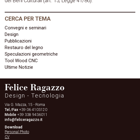
dei Beni Culturali (art. 15, Legge 41/86).
CERCA PER TEMA
Convegni e seminari
Design
Pubblicazioni
Restauro del legno
Speculazioni geometriche
Tool Wood CNC
Ultime Notizie
Felice Ragazzo
Design - Tecnologia
Via G. Mazza, 15 - Roma
Tel./Fax
+39 06 4103120
Mobile
+39 338 9436011
info@feliceragazzo.it
Download
Personal Photo
CV